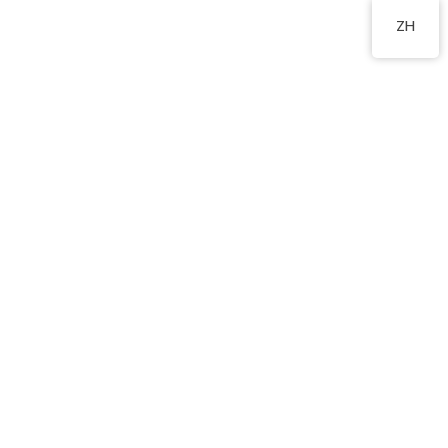
2448 0368
ZH
ART CLASS
ART CLASS
Drawing & Handmade