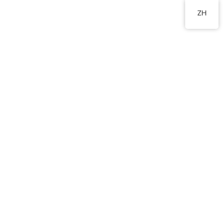
2448 0368
ZH
樹屋田莊(快樂小蜜蜂戶外
活動)