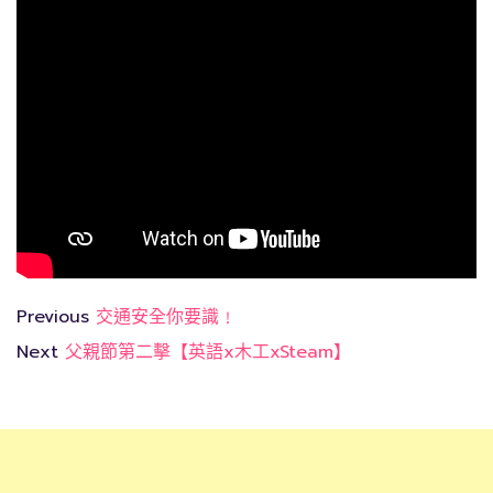
Previous
交通安全你要識﹗
Next
父親節第二擊【英語x木工xSteam】