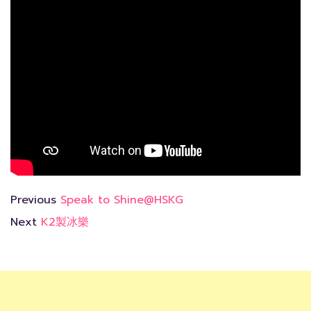
Previous
Speak to Shine@HSKG
Next
K2製冰樂